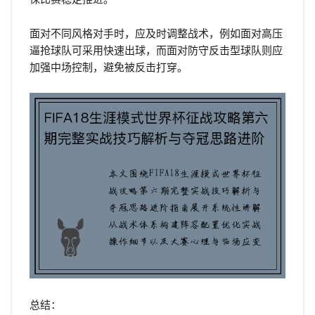
面对不同风格对手时，应及时调整战术，例如面对高压
逼抢球队可采用快速出球，而面对防守反击型球队则应
加强中场控制，避免被反击打穿。
总结：