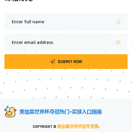
SUBMIT NOW
COPYRIGHT ©
美加墨世界杯冠军竞猜
.