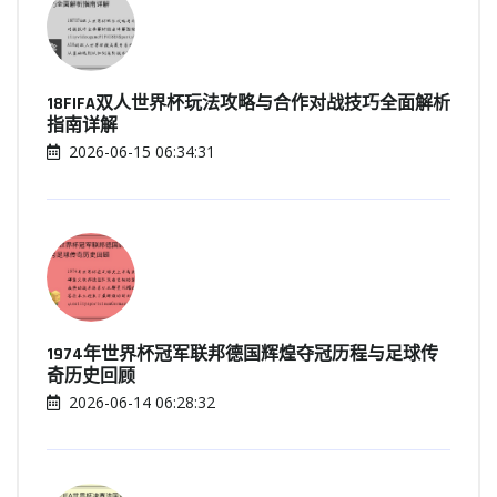
18FIFA双人世界杯玩法攻略与合作对战技巧全面解析
指南详解
2026-06-15 06:34:31
1974年世界杯冠军联邦德国辉煌夺冠历程与足球传
奇历史回顾
2026-06-14 06:28:32