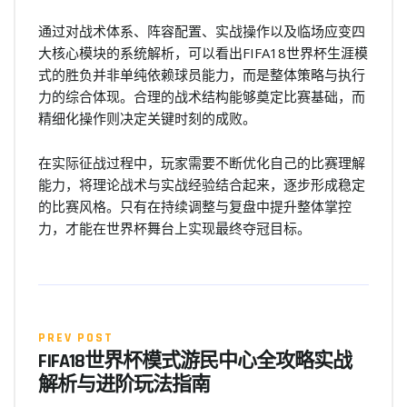
通过对战术体系、阵容配置、实战操作以及临场应变四
大核心模块的系统解析，可以看出FIFA18世界杯生涯模
式的胜负并非单纯依赖球员能力，而是整体策略与执行
力的综合体现。合理的战术结构能够奠定比赛基础，而
精细化操作则决定关键时刻的成败。
在实际征战过程中，玩家需要不断优化自己的比赛理解
能力，将理论战术与实战经验结合起来，逐步形成稳定
的比赛风格。只有在持续调整与复盘中提升整体掌控
力，才能在世界杯舞台上实现最终夺冠目标。
PREV POST
FIFA18世界杯模式游民中心全攻略实战
解析与进阶玩法指南