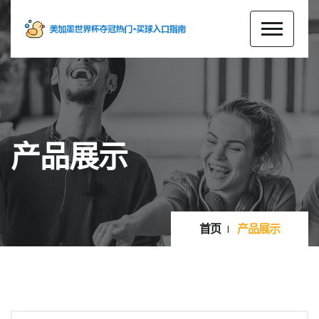
产品展示
首页
产品展示