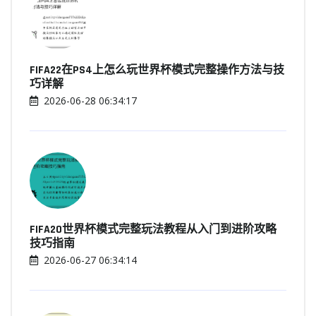
FIFA22在PS4上怎么玩世界杯模式完整操作方法与技
巧详解
2026-06-28 06:34:17
FIFA20世界杯模式完整玩法教程从入门到进阶攻略
技巧指南
2026-06-27 06:34:14