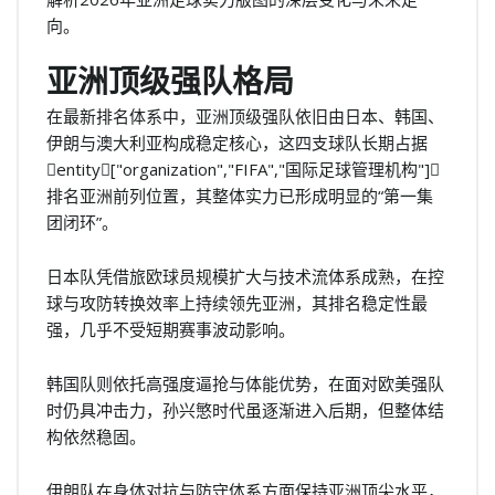
向。
亚洲顶级强队格局
在最新排名体系中，亚洲顶级强队依旧由日本、韩国、
伊朗与澳大利亚构成稳定核心，这四支球队长期占据
entity["organization","FIFA","国际足球管理机构"]
排名亚洲前列位置，其整体实力已形成明显的“第一集
团闭环”。
日本队凭借旅欧球员规模扩大与技术流体系成熟，在控
球与攻防转换效率上持续领先亚洲，其排名稳定性最
强，几乎不受短期赛事波动影响。
韩国队则依托高强度逼抢与体能优势，在面对欧美强队
时仍具冲击力，孙兴慜时代虽逐渐进入后期，但整体结
构依然稳固。
伊朗队在身体对抗与防守体系方面保持亚洲顶尖水平，