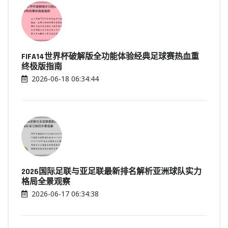
FIFA14世界杯破解版全功能体验经典足球赛热血重
终极版指南
2026-06-18 06:34:44
2026国际足联与亚足联最新排名解析亚洲球队实力
格局全景观察
2026-06-17 06:34:38