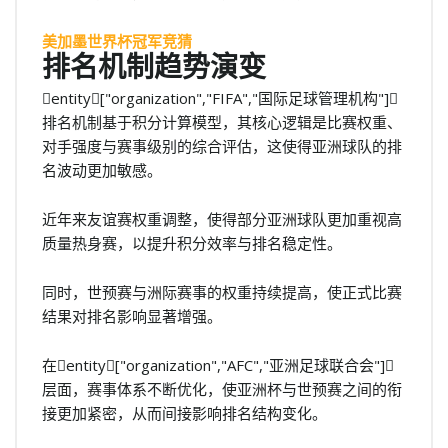
美加墨世界杯冠军竞猜
排名机制趋势演变
entity["organization","FIFA","国际足球管理机构"]
排名机制基于积分计算模型，其核心逻辑是比赛权重、
对手强度与赛事级别的综合评估，这使得亚洲球队的排
名波动更加敏感。
近年来友谊赛权重调整，使得部分亚洲球队更加重视高
质量热身赛，以提升积分效率与排名稳定性。
同时，世预赛与洲际赛事的权重持续提高，使正式比赛
结果对排名影响显著增强。
在entity["organization","AFC","亚洲足球联合会"]
层面，赛事体系不断优化，使亚洲杯与世预赛之间的衔
接更加紧密，从而间接影响排名结构变化。