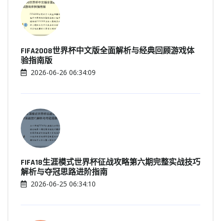
FIFA2008世界杯中文版全面解析与经典回顾游戏体
验指南版
2026-06-26 06:34:09
FIFA18生涯模式世界杯征战攻略第六期完整实战技巧
解析与夺冠思路进阶指南
2026-06-25 06:34:10