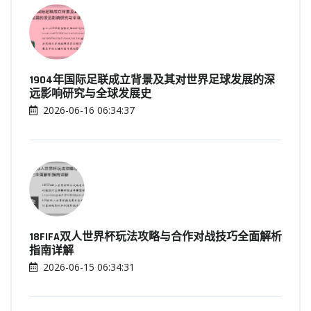
1904年国际足联成立背景及其对世界足球发展的深
远影响研究与全球发展史
2026-06-16 06:34:37
18FIFA双人世界杯玩法攻略与合作对战技巧全面解析
指南详解
2026-06-15 06:34:31