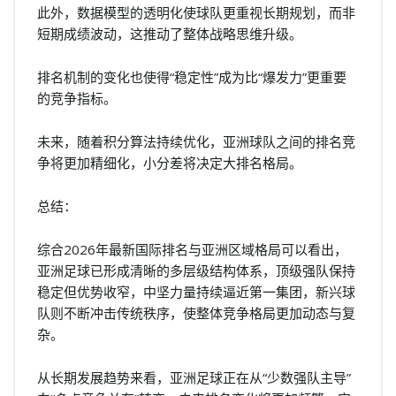
此外，数据模型的透明化使球队更重视长期规划，而非
短期成绩波动，这推动了整体战略思维升级。
排名机制的变化也使得“稳定性”成为比“爆发力”更重要
的竞争指标。
未来，随着积分算法持续优化，亚洲球队之间的排名竞
争将更加精细化，小分差将决定大排名格局。
总结：
综合2026年最新国际排名与亚洲区域格局可以看出，
亚洲足球已形成清晰的多层级结构体系，顶级强队保持
稳定但优势收窄，中坚力量持续逼近第一集团，新兴球
队则不断冲击传统秩序，使整体竞争格局更加动态与复
杂。
从长期发展趋势来看，亚洲足球正在从“少数强队主导”